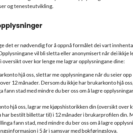
er og tenesteutvikling.
nopplysninger
e det er nødvendig for å oppnå formålet dei vart innhenta f
plysningane vil bli sletta eller anonymisert når dei ikkje 
i oversikt over kor lenge me lagrar opplysningane dine:
konto hjå oss, slettar me opplysningane når du seier opp
i over 12 månader. Dersom du ikkje har brukarkonto hjå oss
a fann stad med mindre du ber oss om å lagre opplysningar 
o hjå oss, lagrar me kjøpshistorikken din (oversikt over k
 har bestilt billettar til) i 12 månader i brukarprofilen din. 
linga fann stad, med mindre du ber oss om å lagre opplysni
ingsinformasjon i 5 år i samsvar med bokføringslova.