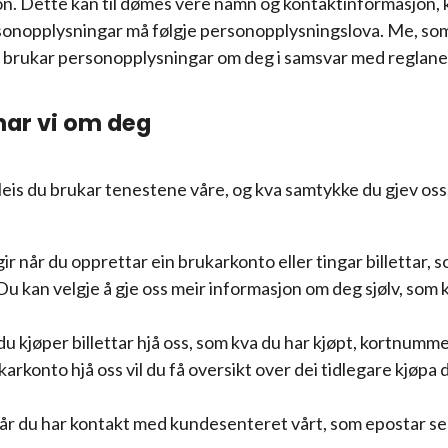
rson. Dette kan til dømes vere namn og kontaktinformasjon, 
rsonopplysningar må følgje personopplysningslova. Me, so
e brukar personopplysningar om deg i samsvar med reglane i
har vi om deg
leis du brukar tenestene våre, og kva samtykke du gjev oss
 når du opprettar ein brukarkonto eller tingar billettar, 
 kan velgje å gje oss meir informasjon om deg sjølv, som 
u kjøper billettar hjå oss, som kva du har kjøpt, kortnumm
rkonto hjå oss vil du få oversikt over dei tidlegare kjøpa d
år du har kontakt med kundesenteret vårt, som epostar s