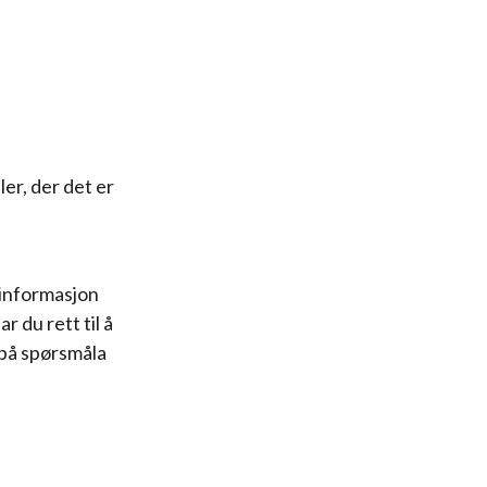
ler, der det er
 informasjon
 du rett til å
e på spørsmåla