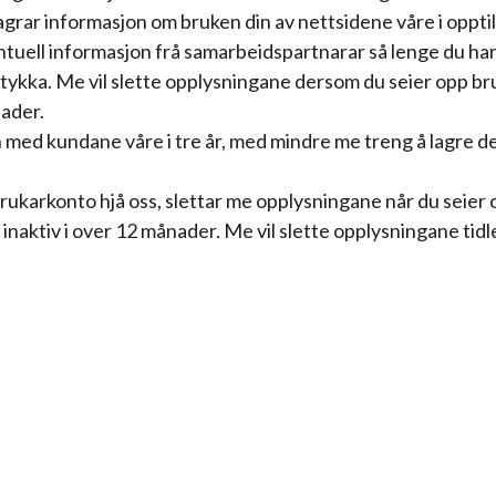
grar informasjon om bruken din av nettsidene våre i oppti
tuell informasjon frå samarbeidspartnarar så lenge du har 
amtykka. Me vil slette opplysningane dersom du seier opp 
nader.
d kundane våre i tre år, med mindre me treng å lagre det 
rukarkonto hjå oss, slettar me opplysningane når du seier
naktiv i over 12 månader. Me vil slette opplysningane tidl