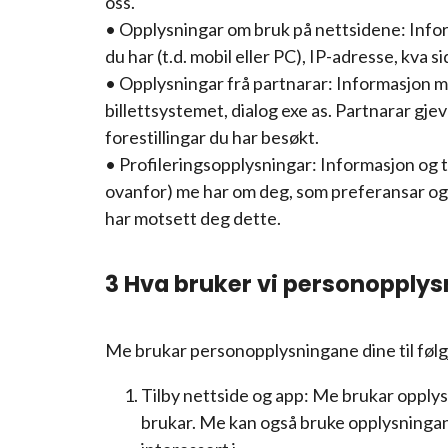
oss.
• Opplysningar om bruk på nettsidene: Infor
du har (t.d. mobil eller PC), IP-adresse, kva 
• Opplysningar frå partnarar: Informasjon 
billettsystemet, dialog exe as. Partnarar gje
forestillingar du har besøkt.
• Profileringsopplysningar: Informasjon og 
ovanfor) me har om deg, som preferansar og
har motsett deg dette.
3 Hva bruker vi personopplysn
Me brukar personopplysningane dine til følg
Tilby nettside og app: Me brukar opplysn
brukar. Me kan også bruke opplysningane 