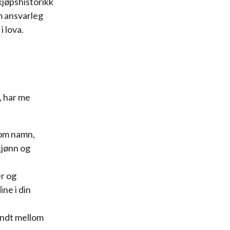
kjøpshistorikk
m ansvarleg
 lova.
, har me
som namn,
kjønn og
er og
ine i din
endt mellom