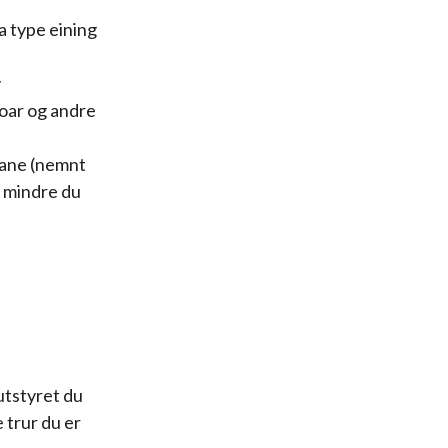
a type eining
v
noar og andre
gane (nemnt
d mindre du
utstyret du
 trur du er