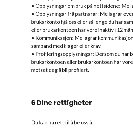
• Opplysningar om bruk på nettsidene: Me la
• Opplysningar frå partnarar: Me lagrar even
brukarkonto hjå oss eller så lenge du har s
eller brukarkontoen har vore inaktiv i 12 må
• Kommunikasjon: Me lagrar kommunikasjon me
samband med klager eller krav.
• Profileringsopplysningar: Dersom du har b
brukarkontoen eller brukarkontoen har vore i
motset deg å bli profilert.
6 Dine rettigheter
Du kan ha rett til å be oss å: