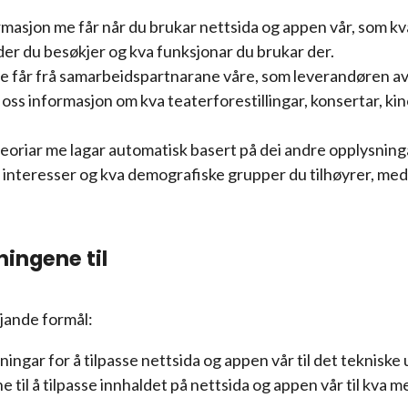
masjon me får når du brukar nettsida og appen vår, som kv
sider du besøkjer og kva funksjonar du brukar der.
me får frå samarbeidspartnarane våre, som leverandøren a
v oss informasjon om kva teaterforestillingar, konsertar, ki
teoriar me lagar automatisk basert på dei andre opplysnin
 interesser og kva demografiske grupper du tilhøyrer, me
ingene til
jande formål:
ingar for å tilpasse nettsida og appen vår til det tekniske 
til å tilpasse innhaldet på nettsida og appen vår til kva me