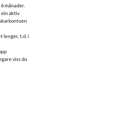
l 6 månader.
ein aktiv
brukarkontoen
lenger, t.d. i
 opp
egare viss du