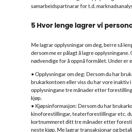
samarbeidspartnarar for t.d. marknadsanalys
5 Hvor lenge lagrer vi perso
Me lagrar opplysningar om deg, berre så leng
dersom me er pålagt å lagre opplysningane. Op
nødvendige for å oppnå formålet. Under er e
• Opplysningar om deg: Dersom du har brukar
brukarkontoen eller viss du har vore inaktiv 
opplysningane tre månader etter forestilling
kjøp.
• Kjøpsinformasjon: Dersom du har brukarkont
kinoforestillingar, teaterforestillingar etc. du
kortnummeret ditt tre månader etter forestil
neste kjøp. Me lagrar transaksjonar og betal