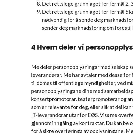
Det rettslege grunnlaget for formål 2, 3
Det rettslege grunnlaget for formål 5 k
nødvendig for å sende deg marknadsføri
sender deg marknadsføring om forestill
4 Hvem deler vi personopply
Me deler personopplysningar med selskap som 
leverandørar. Me har avtaler med desse for å 
til dømes til offentlege myndigheiter, ved 
personopplysningane dine med samarbeidspart
konsertpromotørar, teaterpromotørar og andre
som er relevante for deg, eller slik at dei k
IT-leverandørar utanfor EØS. Viss me overfø
gjennom inngåing av kontraktar. Du kan be o
for å sikre overføringa av opplysningane. M