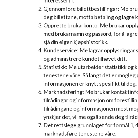
interessert i.
Gjennomføre billettbestillingar: Me bruk
deg billettane, motta betaling og lagre k
Opprette brukarkonto: Me brukar opplys
med brukarnamn og passord, for å lagre
sjå din eigen kjøpshistorikk.
Kundeservice: Me lagrar opplysningar s
og administrere kundetilhøvet ditt.
Statistikk: Me utarbeider statistikk og
tenestene våre. Så langt det er mogleg 
informasjonen er knytt spesifikt til deg.
Marknadsføring: Me brukar kontaktinfor
tilrådingar og informasjon om forestilli
tilrådingane og informasjonen mest mog
ynskjer det, vil me også sende deg tilr
Det rettslege grunnlaget for formål 1, 4 
marknadsføre tenestene våre.