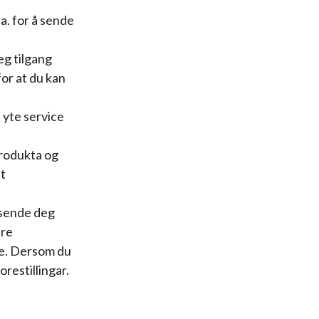
a. for å sende
eg tilgang
or at du kan
 yte service
produkta og
at
 sende deg
ere
te. Dersom du
restillingar.