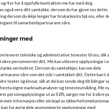
 og 4 er for å oppfylle kontrakten me har med deg.
an også vere ditt samtykke, dersom du har gjeve oss dette
ng dersom du ikkje lenger har brukarkonto hjå oss, eller 
ingane til samarbeidspartnarane våre.
sninger med
leverer tekniske og administrative tenester til oss, slik 
sikre personvernet ditt. Me kan utlevere opplysningar i enk
mistanke om lovbrot. Dersom du samtykkjer, kan me dele
narane våre som det står i samtykket ditt. Dette kan t.d
 teater og kinoar, slik at dei kan sende deg tilrådingar 
an foreta eigne marknadsanalyser og tenesteutvikling. Me ny
rer personopplysningar ut av EØS, sørger me for å sikre 
m meir informasjon eller ein kopi av sikkerheitsmekanism
e kan for øvrig dele anonymiserte opplysningar med