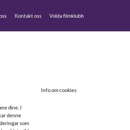
oss
Kontakt oss
Volda filmklubb
Info om cookies
ane dine. I
ukar denne
rderingar som