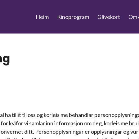
Heim
Kinoprogram
Gåvekort
Om 
ng
al ha tillit til oss og korleis me behandlar personopplysning
or kvifor vi samlar inn informasjon om deg, korleis me br
ersonvernet ditt. Personopplysningar er opplysningar og vu