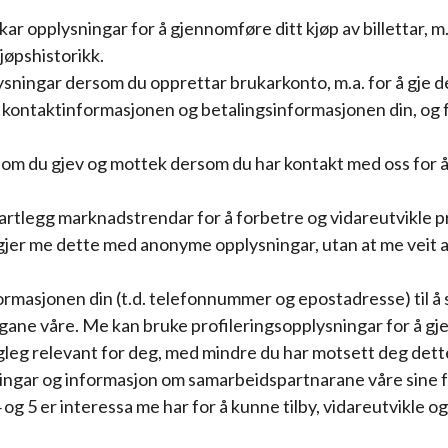
ar opplysningar for å gjennomføre ditt kjøp av billettar, m.
jøpshistorikk.
ningar dersom du opprettar brukarkonto, m.a. for å gje d
 kontaktinformasjonen og betalingsinformasjonen din, og f
om du gjev og mottek dersom du har kontakt med oss for å
 kartlegg marknadstrendar for å forbetre og vidareutvikle 
gjer me dette med anonyme opplysningar, utan at me veit 
masjonen din (t.d. telefonnummer og epostadresse) til å
ngane våre. Me kan bruke profileringsopplysningar for å gj
leg relevant for deg, med mindre du har motsett deg det
ådingar og informasjon om samarbeidspartnarane våre sine fo
og 5 er interessa me har for å kunne tilby, vidareutvikle og