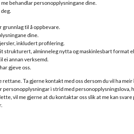
is me behandlar personopplysningane dine.
 deg.
r grunnlag til å oppbevare.
lysningane dine.
rsler, inkludert profilering.
eit strukturert, alminneleg nytta og maskinlesbart format el
il ei annan verksemd.
har gjeve oss.
se rettane. Ta gjerne kontakt med oss dersom du vil ha meir
personopplysningar i strid med personopplysningslova, har
dette, vil me gjerne at du kontaktar oss slik at me kan svar
r.