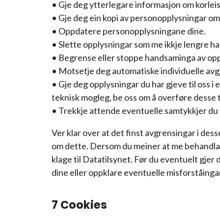
• Gje deg ytterlegare informasjon om korle
• Gje deg ein kopi av personopplysningar om
• Oppdatere personopplysningane dine.
• Slette opplysningar som me ikkje lengre ha
• Begrense eller stoppe handsaminga av opp
• Motsetje deg automatiske individuelle avgje
• Gje deg opplysningar du har gjeve til oss i 
teknisk mogleg, be oss om å overføre desse t
• Trekkje attende eventuelle samtykkjer du 
Ver klar over at det finst avgrensingar i des
om dette. Dersom du meiner at me behandlar 
klage til Datatilsynet. Før du eventuelt gjer 
dine eller oppklare eventuelle misforståinga
7 Cookies