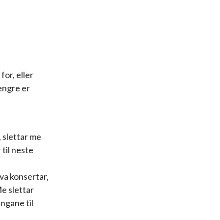
or, eller
lengre er
, slettar me
til neste
va konsertar,
Me slettar
ngane til