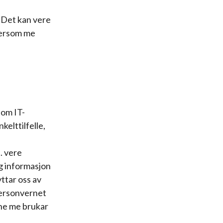
. Det kan vere
dersom me
som IT-
elttilfelle,
. vere
og informasjon
ttar oss av
personvernet
ane me brukar